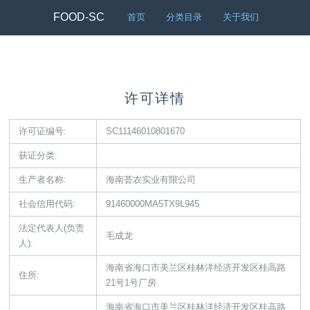
FOOD-SC
首页
分类目录
关于我们
许可详情
许可证编号:
SC11146010801670
获证分类:
生产者名称:
海南荟农实业有限公司
社会信用代码:
91460000MA5TX9L945
法定代表人(负责
毛成龙
人):
海南省海口市美兰区桂林洋经济开发区桂高路
住所:
21号1号厂房
海南省海口市美兰区桂林洋经济开发区桂高路