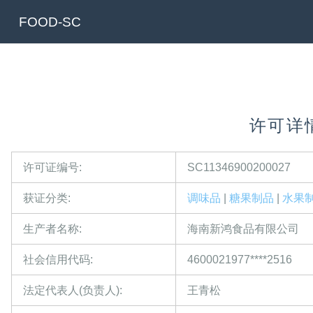
FOOD-SC
许可详
许可证编号:
SC11346900200027
获证分类:
调味品
|
糖果制品
|
水果
生产者名称:
海南新鸿食品有限公司
社会信用代码:
4600021977****2516
法定代表人(负责人):
王青松