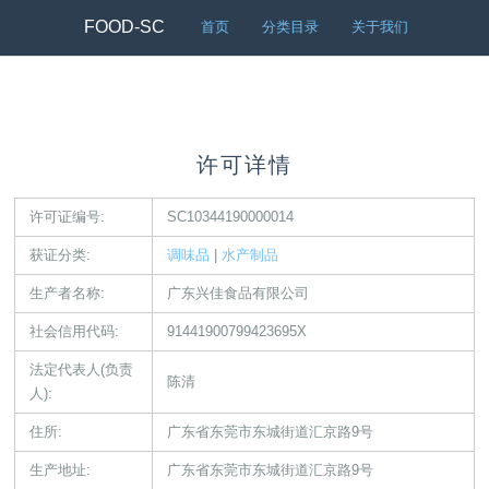
FOOD-SC
首页
分类目录
关于我们
许可详情
许可证编号:
SC10344190000014
获证分类:
调味品
|
水产制品
生产者名称:
广东兴佳食品有限公司
社会信用代码:
91441900799423695X
法定代表人(负责
陈清
人):
住所:
广东省东莞市东城街道汇京路9号
生产地址:
广东省东莞市东城街道汇京路9号