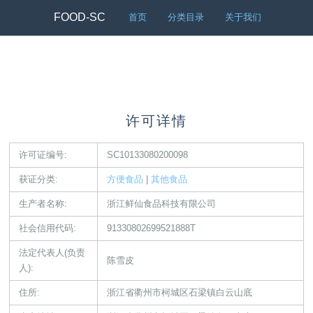
FOOD-SC
首页
分类目录
关于我们
许可详情
许可证编号:
SC10133080200098
获证分类:
方便食品
|
其他食品
生产者名称:
浙江鲜仙食品科技有限公司
社会信用代码:
91330802699521888T
法定代表人(负责
陈雪皮
人):
住所:
浙江省衢州市柯城区石梁镇白云山底