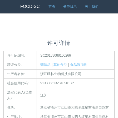
FOOD-SC
首页
分类目录
关于我们
许可详情
许可证编号:
SC20133088100266
获证分类:
调味品
|
其他食品
|
食品添加剂
生产者名称:
浙江旺林生物科技有限公司
社会信用代码:
91330881323465013P
法定代表人(负责
汪芳
人):
住所:
浙江省衢州市江山市大陈乡红星村南焦自然村
生产地址:
浙江省衢州市江山市大陈乡红星村南焦自然村